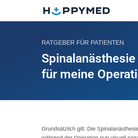
RATGEBER FÜR PATIENTEN
Spinalanästhesie 
für meine Operat
Grundsätzlich gilt: Die Spinalanästhes
während der Operation nun visuell soga