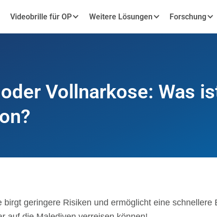
Videobrille für OP
Weitere Lösungen
Forschung
oder Vollnarkose: Was is
ion?
ie birgt geringere Risiken und ermöglicht eine schneller
r auf die Malediven verreisen können!