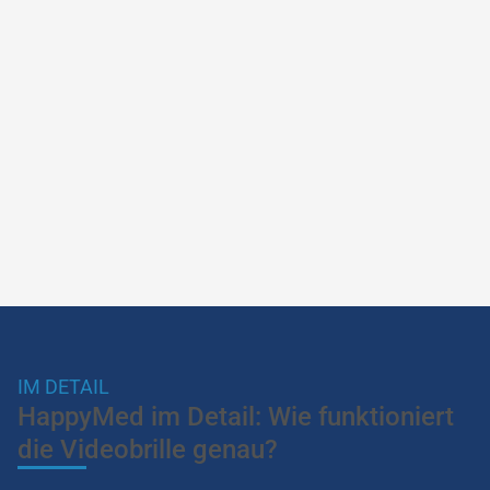
105.000 €
Mittleres Krankenhaus (8.000 OPs)
IM DETAIL
HappyMed im Detail: Wie funktioniert
die Videobrille genau?