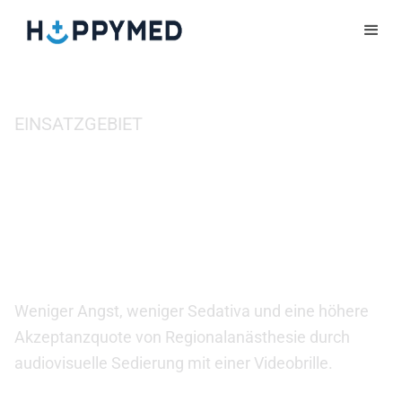
EINSATZGEBIET
Zahlreiche
Einsatzmöglichkeiten in
der Anästhesie
Weniger Angst, weniger Sedativa und eine höhere
Akzeptanzquote von Regionalanästhesie durch
audiovisuelle Sedierung mit einer Videobrille.