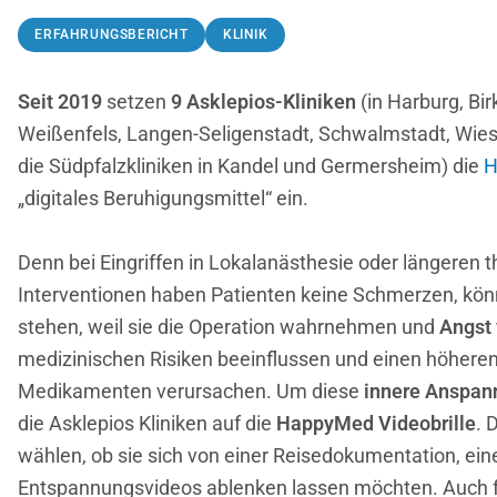
ERFAHRUNGSBERICHT
KLINIK
Seit 2019
setzen
9 Asklepios-Kliniken
(in Harburg, Bi
Weißenfels, Langen-Seligenstadt, Schwalmstadt, Wies
die Südpfalzkliniken in Kandel und Germersheim) die
H
„digitales Beruhigungsmittel“ ein.
Denn bei Eingriffen in Lokalanästhesie oder längeren 
Interventionen haben Patienten keine Schmerzen, kön
stehen, weil sie die Operation wahrnehmen und
Angst
medizinischen Risiken beeinflussen und einen höheren
Medikamenten verursachen. Um diese
innere Anspan
die Asklepios Kliniken auf die
HappyMed Videobrille
. 
wählen, ob sie sich von einer Reisedokumentation, ein
Entspannungsvideos ablenken lassen möchten. Auch fü