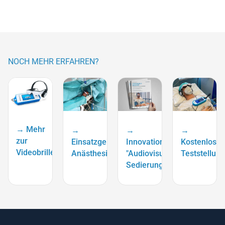
NOCH MEHR ERFAHREN?
→ Mehr
→
→
→
zur
Einsatzgebiet
Innovationsreport
Kostenlose
Videobrille
Anästhesie
"Audiovisuelle
Teststellung
Sedierung"