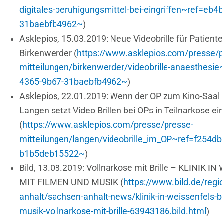
digitales-beruhigungsmittel-bei-eingriffen~ref=eb
31baebfb4962~
)
Asklepios, 15.03.2019: Neue Videobrille für Patiente
Birkenwerder (
https://www.asklepios.com/presse/
mitteilungen/birkenwerder/videobrille-anaesthesi
4365-9b67-31baebfb4962~
)
Asklepios, 22.01.2019: Wenn der OP zum Kino-Saal w
Langen setzt Video Brillen bei OPs in Teilnarkose ei
(
https://www.asklepios.com/presse/presse-
mitteilungen/langen/videobrille_im_OP~ref=f254db
b1b5deb15522~
)
Bild, 13.08.2019: Vollnarkose mit Brille – KLINIK
MIT FILMEN UND MUSIK (
https://www.bild.de/regi
anhalt/sachsen-anhalt-news/klinik-in-weissenfels-b
musik-vollnarkose-mit-brille-63943186.bild.html
)