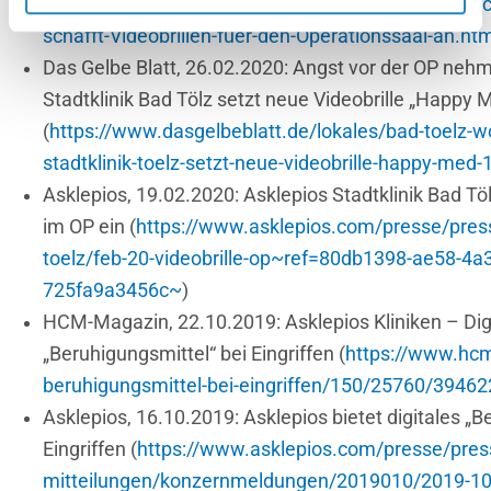
(
https://www.abendblatt.de/hamburg/harburg/arti
schafft-Videobrillen-fuer-den-Operationssaal-an.ht
Das Gelbe Blatt, 26.02.2020: Angst vor der OP neh
Stadtklinik Bad Tölz setzt neue Videobrille „Happy 
(
https://www.dasgelbeblatt.de/lokales/bad-toelz-w
stadtklinik-toelz-setzt-neue-videobrille-happy-med
Asklepios, 19.02.2020: Asklepios Stadtklinik Bad Töl
im OP ein (
https://www.asklepios.com/presse/pres
toelz/feb-20-videobrille-op~ref=80db1398-ae58-4a
725fa9a3456c~
)
HCM-Magazin, 22.10.2019: Asklepios Kliniken – Dig
„Beruhigungsmittel“ bei Eingriffen (
https://www.hcm
beruhigungsmittel-bei-eingriffen/150/25760/39462
Asklepios, 16.10.2019: Asklepios bietet digitales „B
Eingriffen (
https://www.asklepios.com/presse/pres
mitteilungen/konzernmeldungen/2019010/2019-10-1